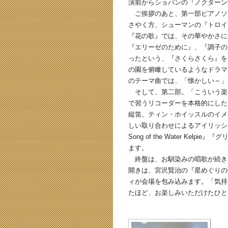
演前からショパンの『ノクターン
ご挨拶のあと、第一部ピアノソ
さやく方、シューマンの『トロイ
『花の歌』では、その華やかさに
『エリーゼのために』、『調子の
ったという、『さくらさくら』を
の園を俯瞰しているようなドラマ
のテーマ曲では、「懐かしい～」
そして、第二部。「こういう楽
で習うリコーダーを本格的にした
縦笛、ティン・ホイッスルのイメ
しい取り合わせによるアイリッシ
Song of the Water K
ます。
終盤は、お馴染みの唱歌が続き
開きは、宮沢賢治の『星めぐりの
ィが会場を包み込みます。「気持
たほど、お楽しみいただけたひと