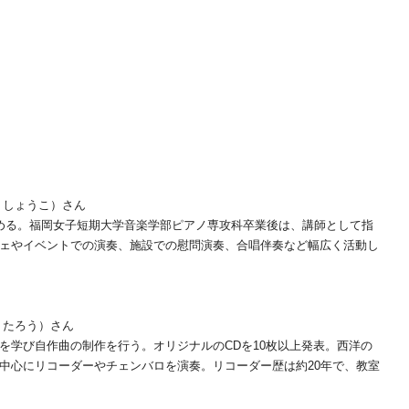
 しょうこ）さん
める。福岡女子短期大学音楽学部ピアノ専攻科卒業後は、講師として指
ェやイベントでの演奏、施設での慰問演奏、合唱伴奏など幅広く活動し
うたろう）さん
を学び自作曲の制作を行う。オリジナルのCDを10枚以上発表。西洋の
中心にリコーダーやチェンバロを演奏。リコーダー歴は約20年で、教室