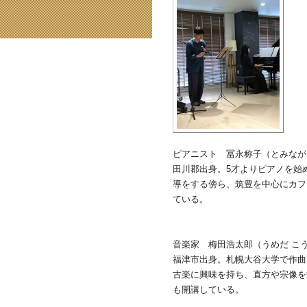
ピアニスト 冨永称子（とみなが
田川郡出身。5才よりピアノを始
導をする傍ら、筑豊を中心にカフ
ている。
音楽家 梅田浩太郎（うめだ こ
福津市出身。札幌大谷大学で作曲
古楽に興味を持ち、直方や宗像を
も開講している。