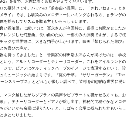
9-2』を奏で、お席に着く皆様を迎えてくださいます。
ロの幕開けです。バッハの『前奏曲ハ長調』に、「きれいねぇ～」とさ
メライ』では、お馴染みのメロディーにハミングされる方、ｇランゲの
体を揺らしてリズムを取る方もいらっしゃいます。
良い鍛冶屋』に続いては、冨永さんが今回特に、皆様にお聞かせしたか
アレンジした幻想曲。長い曲のため、一部のみの演奏ですが、まるで桜
チックな世界観に、大きな拍手が上がります。映画『禁じられた遊び』
とお喜びの声が。
器を持ってきました」と、音楽家の梅田浩太郎さんが掲げたのは、学校
という、アルトリコーダーとテナーリコーダー。これをアイルランドの
ージで、ピアノはケルティックハープのイメージで表現するという、珍
ュミュージックの始まりです。『庭の千草』『サリーガーデン』『The
elpie』『グリーンスリーブス』とどれもが優しい調べで、皆様を幻想的な世界に誘い
、マスク越しながらソプラノの美声やビブラートを響かせる方々も。お
歌』。テナーリコーダーとピアノが醸し出す、神秘的で穏やかなメロデ
ちがいいから余韻に浸りたい」と、しばらく会場に残られた方もいらし
ときとなりました。