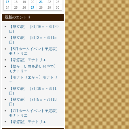
17
18
19
20
21
22
23
24
25
26
27
28
29
30
最新のエントリー
【献立表】（8月16日～8月29
日)
【献立表】（8月2日～8月15
日)
【8月ホームイベント予定表】
モナトリエ
【彩悠記】モナトリエ
【懐かしい曲を若い歌声で】
モナトリエ
【モナトリエから】モナトリ
エ
【献立表】（7月19日～8月1
日)
【献立表】（7月5日～7月18
日)
【7月ホームイベント予定表】
モナトリエ
【彩悠記】モナトリエ