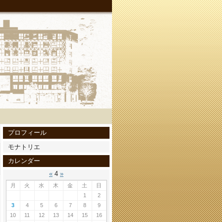
プロフィール
モナトリエ
カレンダー
«
4
»
月
火
水
木
金
土
日
1
2
3
4
5
6
7
8
9
10
11
12
13
14
15
16