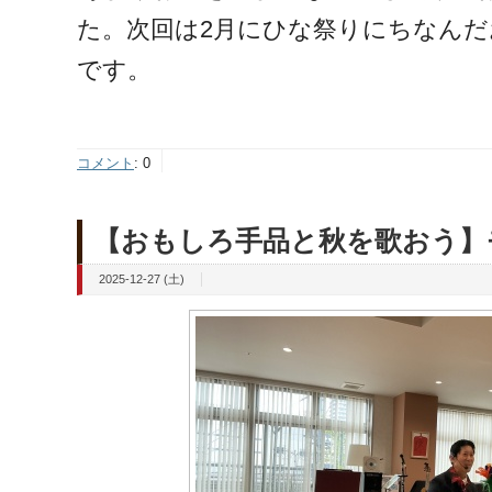
た。次回は2月にひな祭りにちなん
です。
コメント
:
0
【おもしろ手品と秋を歌おう】
2025-12-27 (土)