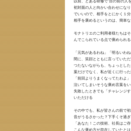
以前、とある研修で”目の前の人
初対面の人と向かい合わせになり
でいいので、相手をとにかく１分
相手を褒めるというのは、簡単な
モナトリエのご利用者様たちはそ
んでこられている点で褒められる
「元気があるわね」「明るいわね
間に、笑顔とともに言っていただ
つたないながらも、ちょっとした
葉だけでなく、私が近くに行った
「前回よりうまくなってたわよ」
泣いてしまいそうな褒め言葉をい
失敗したときでも「チャレンジす
いただける
その中でも、私が皆さんの前で初
音がうるさかった？下手くそ過ぎ
「あなた！この技術、社長はご存
こんな褒め方が存在していたとは