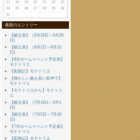
17
18
19
20
21
22
23
24
25
26
27
28
29
30
31
最新のエントリー
【献立表】（8月16日～8月29
日)
【献立表】（8月2日～8月15
日)
【8月ホームイベント予定表】
モナトリエ
【彩悠記】モナトリエ
【懐かしい曲を若い歌声で】
モナトリエ
【モナトリエから】モナトリ
エ
【献立表】（7月19日～8月1
日)
【献立表】（7月5日～7月18
日)
【7月ホームイベント予定表】
モナトリエ
【彩悠記】モナトリエ