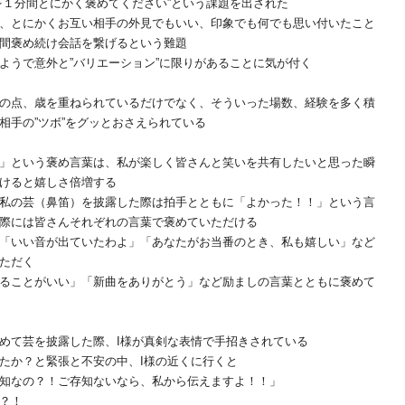
を１分間とにかく褒めてください”という課題を出された
、とにかくお互い相手の外見でもいい、印象でも何でも思い付いたこと
間褒め続け会話を繋げるという難題
ようで意外と”バリエーション”に限りがあることに気が付く
の点、歳を重ねられているだけでなく、そういった場数、経験を多く積
相手の”ツボ”をグッとおさえられている
」という褒め言葉は、私が楽しく皆さんと笑いを共有したいと思った瞬
けると嬉しさ倍増する
私の芸（鼻笛）を披露した際は拍手とともに「よかった！！」という言
際には皆さんそれぞれの言葉で褒めていただける
「いい音が出ていたわよ」「あなたがお当番のとき、私も嬉しい」など
ただく
ることがいい」「新曲をありがとう」など励ましの言葉とともに褒めて
めて芸を披露した際、I様が真剣な表情で手招きされている
たか？と緊張と不安の中、I様の近くに行くと
知なの？！ご存知ないなら、私から伝えますよ！！」
？！