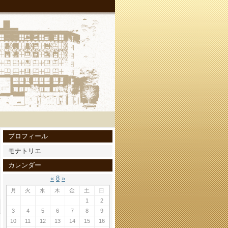
プロフィール
モナトリエ
カレンダー
«
8
»
月
火
水
木
金
土
日
1
2
3
4
5
6
7
8
9
10
11
12
13
14
15
16