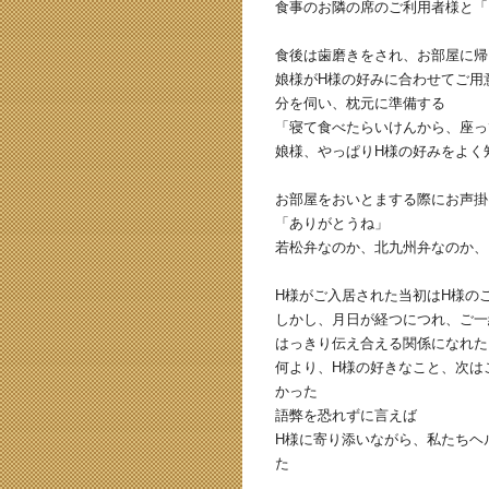
食事のお隣の席のご利用者様と「
食後は歯磨きをされ、お部屋に帰
娘様がH様の好みに合わせてご用
分を伺い、枕元に準備する
「寝て食べたらいけんから、座っ
娘様、やっぱりH様の好みをよく
お部屋をおいとまする際にお声掛
「ありがとうね」
若松弁なのか、北九州弁なのか、
H様がご入居された当初はH様の
しかし、月日が経つにつれ、ご一
はっきり伝え合える関係になれた
何より、H様の好きなこと、次は
かった
語弊を恐れずに言えば
H様に寄り添いながら、私たちヘ
た