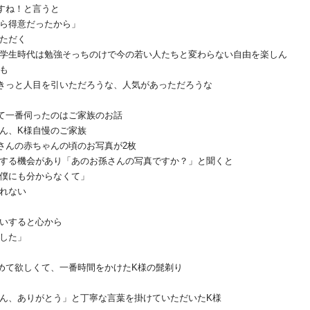
すね！と言うと
ら得意だったから」
ただく
学生時代は勉強そっちのけで今の若い人たちと変わらない自由を楽しん
も
きっと人目を引いただろうな、人気があっただろうな
て一番伺ったのはご家族のお話
ん、K様自慢のご家族
さんの赤ちゃんの頃のお写真が2枚
する機会があり「あのお孫さんの写真ですか？」と聞くと
僕にも分からなくて」
れない
いすると心から
した」
めて欲しくて、一番時間をかけたK様の髭剃り
ん、ありがとう」と丁寧な言葉を掛けていただいたK様