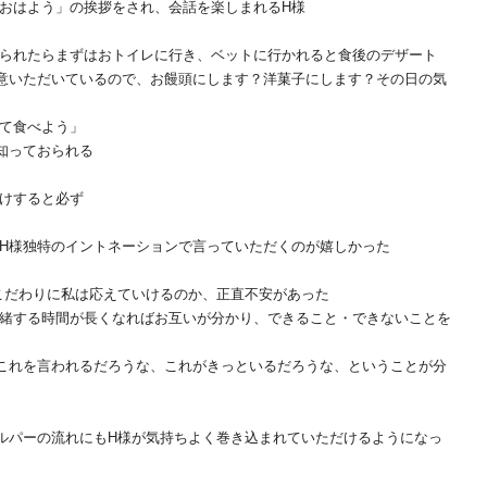
おはよう」の挨拶をされ、会話を楽しまれるH様
られたらまずはおトイレに行き、ベットに行かれると食後のデザート
意いただいているので、お饅頭にします？洋菓子にします？その日の気
て食べよう」
知っておられる
けすると必ず
H様独特のイントネーションで言っていただくのが嬉しかった
こだわりに私は応えていけるのか、正直不安があった
緒する時間が長くなればお互いが分かり、できること・できないことを
これを言われるだろうな、これがきっといるだろうな、ということが分
ルパーの流れにもH様が気持ちよく巻き込まれていただけるようになっ