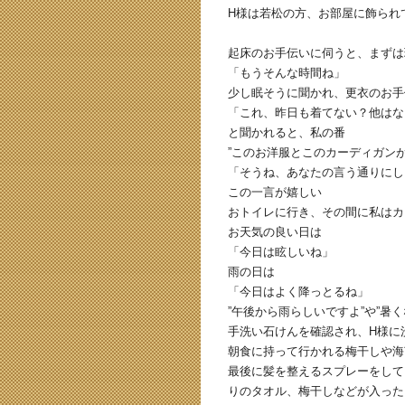
H様は若松の方、お部屋に飾られ
起床のお手伝いに伺うと、まずは
「もうそんな時間ね」
少し眠そうに聞かれ、更衣のお手
「これ、昨日も着てない？他はな
と聞かれると、私の番
”このお洋服とこのカーディガン
「そうね、あなたの言う通りにし
この一言が嬉しい
おトイレに行き、その間に私はカ
お天気の良い日は
「今日は眩しいね」
雨の日は
「今日はよく降っとるね」
”午後から雨らしいですよ”や”暑
手洗い石けんを確認され、H様に
朝食に持って行かれる梅干しや海
最後に髪を整えるスプレーをして
りのタオル、梅干しなどが入った