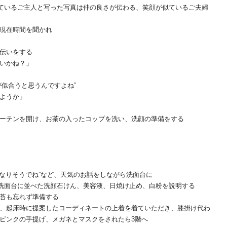
ているご主人と写った写真は仲の良さが伝わる、笑顔が似ているご夫婦
現在時間を聞かれ
伝いをする
いかね？」
が似合うと思うんですよね”
ようか」
ーテンを開け、お茶の入ったコップを洗い、洗顔の準備をする
くなりそうでね”など、天気のお話をしながら洗面台に
洗面台に並べた洗顔石けん、美容液、日焼け止め、白粉を説明する
苔も忘れず準備する
、起床時に提案したコーディネートの上着を着ていただき、膝掛け代わ
ピンクの手提げ、メガネとマスクをされたら3階へ