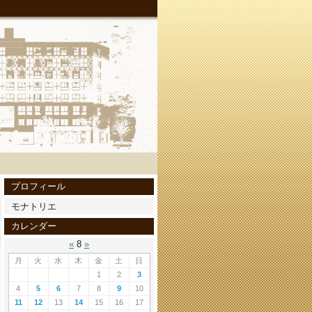
プロフィール
モナトリエ
カレンダー
«
8
»
月
火
水
木
金
土
日
1
2
3
4
5
6
7
8
9
10
11
12
13
14
15
16
17