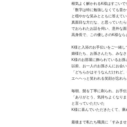
根気よく解かれるK様はすごいで
「数字は特に勉強しなくても昔か
と穏やかな笑みとともに答えてい
真面目な方だな、と思っていたら
でおられたお話を伺い、意外な面
高身長で、この優しさのK様なら
K様と入浴のお手伝いをご一緒し
娘様たち、お孫さんたち、みなさ
K様のお部屋に飾られているお孫
以前、お一人のお孫さんにお会い
「どちらかはそうなんだけれど、
エヘヘっと笑われる笑顔が忘れら
毎朝、髭を丁寧に剃られ、お手伝
「ありがとう、気持ちよくなりま
と言っていただいた
K様に喜んでいただきたくて、褒
最後まで私たち職員に「すみませ