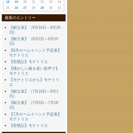
18
19
20
21
22
23
24
25
26
27
28
29
30
31
最新のエントリー
【献立表】（8月16日～8月29
日)
【献立表】（8月2日～8月15
日)
【8月ホームイベント予定表】
モナトリエ
【彩悠記】モナトリエ
【懐かしい曲を若い歌声で】
モナトリエ
【モナトリエから】モナトリ
エ
【献立表】（7月19日～8月1
日)
【献立表】（7月5日～7月18
日)
【7月ホームイベント予定表】
モナトリエ
【彩悠記】モナトリエ