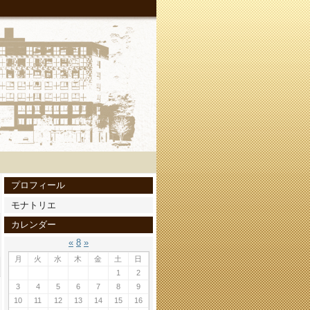
プロフィール
モナトリエ
カレンダー
«
8
»
月
火
水
木
金
土
日
1
2
3
4
5
6
7
8
9
10
11
12
13
14
15
16