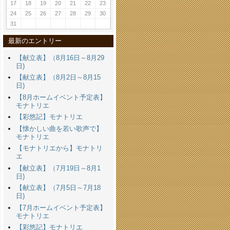
17
18
19
20
21
22
23
24
25
26
27
28
29
30
31
最新のエントリー
【献立表】（8月16日～8月29
日)
【献立表】（8月2日～8月15
日)
【8月ホームイベント予定表】
モナトリエ
【彩悠記】モナトリエ
【懐かしい曲を若い歌声で】
モナトリエ
【モナトリエから】モナトリ
エ
【献立表】（7月19日～8月1
日)
【献立表】（7月5日～7月18
日)
【7月ホームイベント予定表】
モナトリエ
【彩悠記】モナトリエ