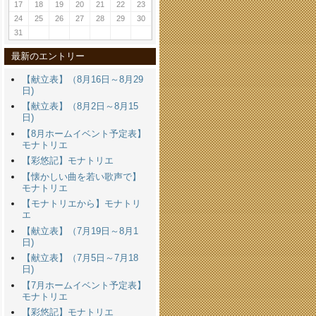
17
18
19
20
21
22
23
24
25
26
27
28
29
30
31
最新のエントリー
【献立表】（8月16日～8月29
日)
【献立表】（8月2日～8月15
日)
【8月ホームイベント予定表】
モナトリエ
【彩悠記】モナトリエ
【懐かしい曲を若い歌声で】
モナトリエ
【モナトリエから】モナトリ
エ
【献立表】（7月19日～8月1
日)
【献立表】（7月5日～7月18
日)
【7月ホームイベント予定表】
モナトリエ
【彩悠記】モナトリエ