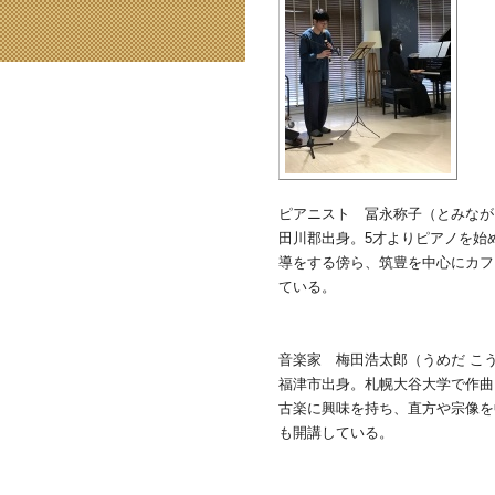
ピアニスト 冨永称子（とみなが
田川郡出身。5才よりピアノを始
導をする傍ら、筑豊を中心にカフ
ている。
音楽家 梅田浩太郎（うめだ こ
福津市出身。札幌大谷大学で作曲
古楽に興味を持ち、直方や宗像を
も開講している。