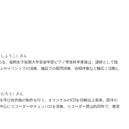
 しょうこ）さん
める。福岡女子短期大学音楽学部ピアノ専攻科卒業後は、講師として指
ェやイベントでの演奏、施設での慰問演奏、合唱伴奏など幅広く活動し
うたろう）さん
を学び自作曲の制作を行う。オリジナルのCDを10枚以上発表。西洋の
中心にリコーダーやチェンバロを演奏。リコーダー歴は約20年で、教室