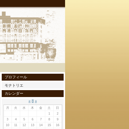
プロフィール
モナトリエ
カレンダー
«
8
»
月
火
水
木
金
土
日
1
2
3
4
5
6
7
8
9
10
11
12
13
14
15
16