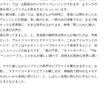
メライ』では、お馴染みのメロディーにハミングされる方、ｇランゲの
体を揺らしてリズムを取る方もいらっしゃいます。
良い鍛冶屋』に続いては、冨永さんが今回特に、皆様にお聞かせしたか
アレンジした幻想曲。長い曲のため、一部のみの演奏ですが、まるで桜
チックな世界観に、大きな拍手が上がります。映画『禁じられた遊び』
とお喜びの声が。
器を持ってきました」と、音楽家の梅田浩太郎さんが掲げたのは、学校
という、アルトリコーダーとテナーリコーダー。これをアイルランドの
ージで、ピアノはケルティックハープのイメージで表現するという、珍
ュミュージックの始まりです。『庭の千草』『サリーガーデン』『The
elpie』『グリーンスリーブス』とどれもが優しい調べで、皆様を幻想的な世界に誘い
、マスク越しながらソプラノの美声やビブラートを響かせる方々も。お
歌』。テナーリコーダーとピアノが醸し出す、神秘的で穏やかなメロデ
ちがいいから余韻に浸りたい」と、しばらく会場に残られた方もいらし
ときとなりました。