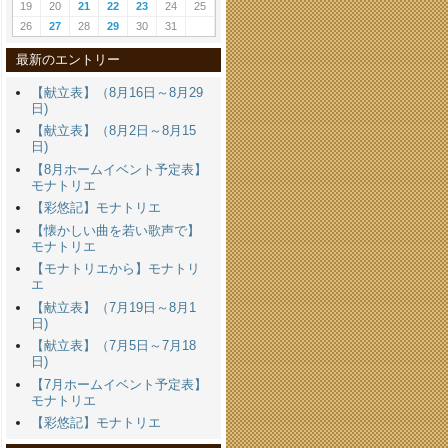
19
20
21
22
23
24
25
26
27
28
29
30
31
最新のエントリー
【献立表】（8月16日～8月29
日)
【献立表】（8月2日～8月15
日)
【8月ホームイベント予定表】
モナトリエ
【彩悠記】モナトリエ
【懐かしい曲を若い歌声で】
モナトリエ
【モナトリエから】モナトリ
エ
【献立表】（7月19日～8月1
日)
【献立表】（7月5日～7月18
日)
【7月ホームイベント予定表】
モナトリエ
【彩悠記】モナトリエ