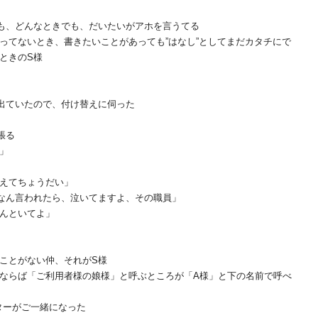
も、どんなときでも、だいたいがアホを言うてる
ってないとき、書きたいことがあっても”はなし”としてまだカタチにで
ときのS様
出ていたので、付け替えに伺った
張る
」
えてちょうだい」
なん言われたら、泣いてますよ、その職員」
んといてよ」
ことがない仲、それがS様
ならば「ご利用者様の娘様」と呼ぶところが「A様」と下の名前で呼べ
ターがご一緒になった