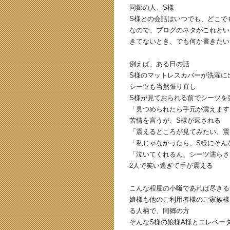
同郷の人、S様
S様との会話はいつでも、どこで
なので、ブログのネタがこれとい
きてないとき、でも何か書きたい
例えば、ある日の話
S様のマットレスカバーが洗濯に
シーツも当然張り直し
S様が見ておられる前でシーツを
「見つめられたら手元が震えます
苦情を言うが、S様が返される
「震えるところが見てみたい、震
「私じゃなかったら、S様にそん
「泣いてくれるん、シーツ濡らさ
2人で笑い過ぎて手が震える
こんな程度の小噺であれば尽きる
娘様も他のご利用者様のご家族様
る人柄で、同郷の方
そんなS様の娘様A様とエレベー