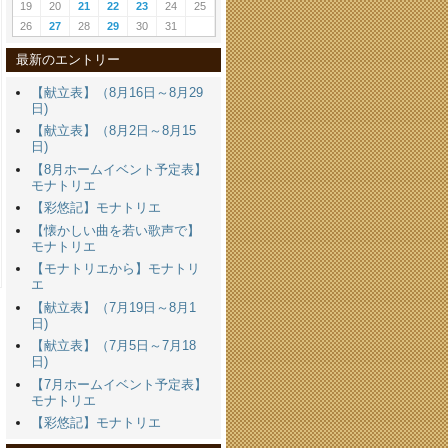
19
20
21
22
23
24
25
26
27
28
29
30
31
最新のエントリー
【献立表】（8月16日～8月29
日)
【献立表】（8月2日～8月15
日)
【8月ホームイベント予定表】
モナトリエ
【彩悠記】モナトリエ
【懐かしい曲を若い歌声で】
モナトリエ
【モナトリエから】モナトリ
エ
【献立表】（7月19日～8月1
日)
【献立表】（7月5日～7月18
日)
【7月ホームイベント予定表】
モナトリエ
【彩悠記】モナトリエ