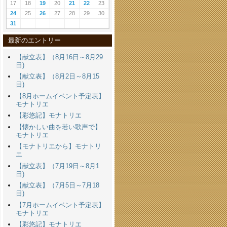
17
18
19
20
21
22
23
24
25
26
27
28
29
30
31
最新のエントリー
【献立表】（8月16日～8月29
日)
【献立表】（8月2日～8月15
日)
【8月ホームイベント予定表】
モナトリエ
【彩悠記】モナトリエ
【懐かしい曲を若い歌声で】
モナトリエ
【モナトリエから】モナトリ
エ
【献立表】（7月19日～8月1
日)
【献立表】（7月5日～7月18
日)
【7月ホームイベント予定表】
モナトリエ
【彩悠記】モナトリエ