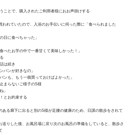
うことで、購入されたご利用者様におお声掛けする
買われていたので、入浴のお手伝いに伺った際に「食べられました
の日に食べちゃった」
食べたお芋の中で一番甘くて美味しかった！」
る
話は続き
ンパンが好きなの」
パンも、もう一個買っておけばよかった」
止まらないご様子のS様
ね」
！とお約束する
のある廊下に出ると別のS様が足腰の健康のため、日課の散歩をされて
お送りした後、お風呂場に戻り次のお風呂の準備をしていると、散歩さ
て