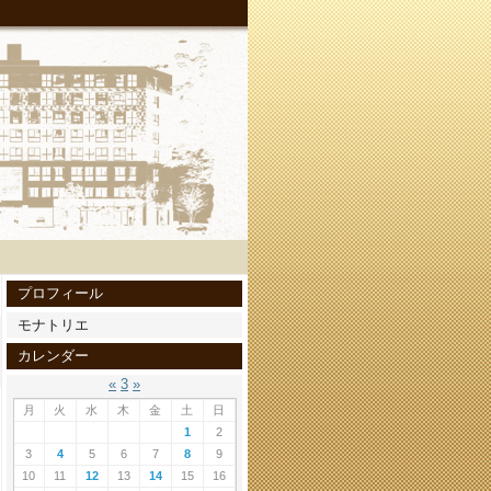
プロフィール
モナトリエ
カレンダー
«
3
»
月
火
水
木
金
土
日
1
2
3
4
5
6
7
8
9
10
11
12
13
14
15
16