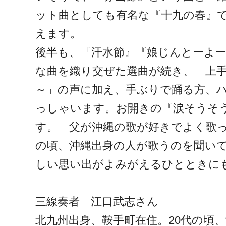
ット曲としても有名な『十九の春』
えます。
後半も、『汗水節』『娘じんとーよ
な曲を織り交ぜた選曲が続き、「上
～」の声に加え、手ぶりで踊る方、
っしゃいます。お開きの『涙そうそ
す。「父が沖縄の歌が好きでよく歌
の頃、沖縄出身の人が歌うのを聞い
しい思い出がよみがえるひとときに
三線奏者 江口武志さん
北九州出身、鞍手町在住。20代の頃