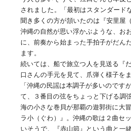
されました。「最初はスタンダード
聞き多くの方が頷いたのは『安里屋
沖縄の自然が思い浮かぶような、お
に、前奏から始まった手拍子がだん
ます。
続いては、船で旅立つ人を見送る『
口さんの手元を見て、爪弾く様子を
「沖縄の民謡は本調子が多いのです
て、３番目の弦をちょっと下げる調
海の小さな巻貝が那覇の遊郭街に大
ラ小（ぐわ）』。沖縄の歌は２曲セ
いそうで、『赤山節』という曲と一