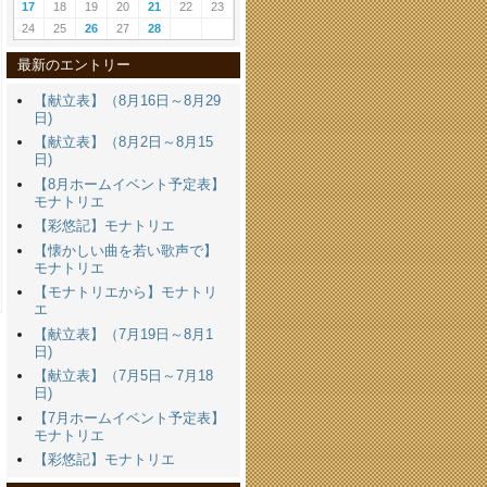
17
18
19
20
21
22
23
24
25
26
27
28
最新のエントリー
【献立表】（8月16日～8月29
日)
【献立表】（8月2日～8月15
日)
【8月ホームイベント予定表】
モナトリエ
【彩悠記】モナトリエ
【懐かしい曲を若い歌声で】
モナトリエ
【モナトリエから】モナトリ
エ
【献立表】（7月19日～8月1
日)
【献立表】（7月5日～7月18
日)
【7月ホームイベント予定表】
モナトリエ
【彩悠記】モナトリエ