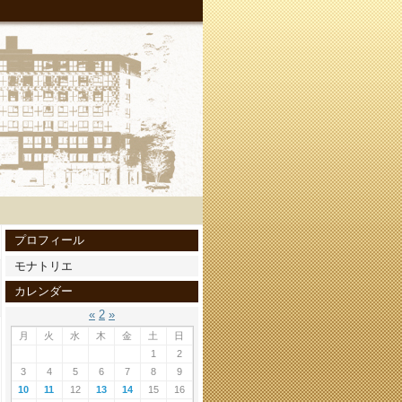
プロフィール
モナトリエ
カレンダー
«
2
»
月
火
水
木
金
土
日
1
2
3
4
5
6
7
8
9
10
11
12
13
14
15
16