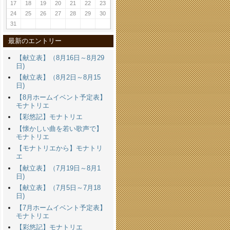
17
18
19
20
21
22
23
24
25
26
27
28
29
30
31
最新のエントリー
【献立表】（8月16日～8月29
日)
【献立表】（8月2日～8月15
日)
【8月ホームイベント予定表】
モナトリエ
【彩悠記】モナトリエ
【懐かしい曲を若い歌声で】
モナトリエ
【モナトリエから】モナトリ
エ
【献立表】（7月19日～8月1
日)
【献立表】（7月5日～7月18
日)
【7月ホームイベント予定表】
モナトリエ
【彩悠記】モナトリエ