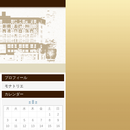
プロフィール
モナトリエ
カレンダー
«
8
»
月
火
水
木
金
土
日
1
2
3
4
5
6
7
8
9
10
11
12
13
14
15
16