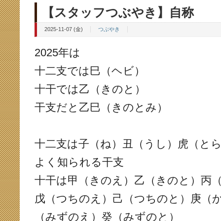
【スタッフつぶやき】自称
2025-11-07 (金)
つぶやき
2025年は
十二支では巳（ヘビ）
十干では乙（きのと）
干支だと乙巳（きのとみ）
十二支は子（ね）丑（うし）虎（と
よく知られる干支
十干は甲（きのえ）乙（きのと）丙
戊（つちのえ）己（つちのと）庚（
（みずのえ）癸（みずのと）