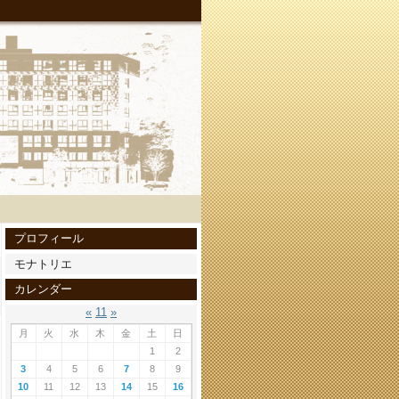
プロフィール
モナトリエ
カレンダー
«
11
»
月
火
水
木
金
土
日
1
2
3
4
5
6
7
8
9
10
11
12
13
14
15
16