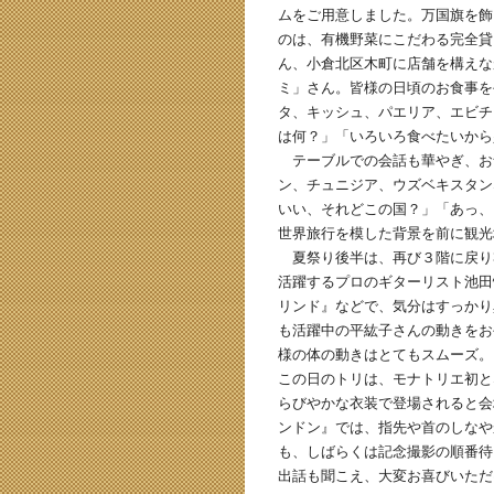
ムをご用意しました。万国旗を飾
のは、有機野菜にこだわる完全貸
ん、小倉北区木町に店舗を構えな
ミ」さん。皆様の日頃のお食事を
タ、キッシュ、パエリア、エビチ
は何？」「いろいろ食べたいから
テーブルでの会話も華やぎ、お
ン、チュニジア、ウズベキスタン
いい、それどこの国？」「あっ、
世界旅行を模した背景を前に観光
夏祭り後半は、再び３階に戻り
活躍するプロのギターリスト池田
リンド』などで、気分はすっかり
も活躍中の平紘子さんの動きをお
様の体の動きはとてもスムーズ。
この日のトリは、モナトリエ初と
らびやかな衣装で登場されると会
ンドン』では、指先や首のしなや
も、しばらくは記念撮影の順番待
出話も聞こえ、大変お喜びいただ