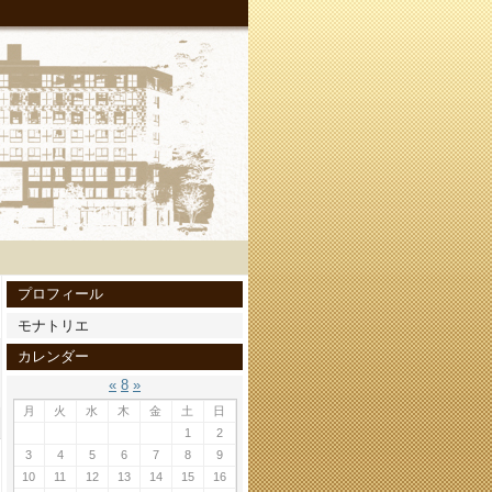
プロフィール
モナトリエ
カレンダー
«
8
»
月
火
水
木
金
土
日
1
2
3
4
5
6
7
8
9
10
11
12
13
14
15
16