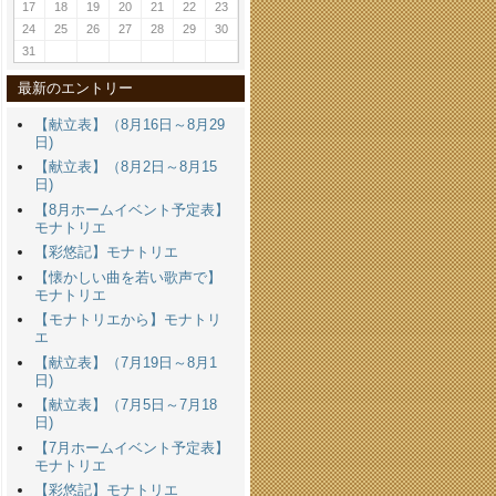
17
18
19
20
21
22
23
24
25
26
27
28
29
30
31
最新のエントリー
【献立表】（8月16日～8月29
日)
【献立表】（8月2日～8月15
日)
【8月ホームイベント予定表】
モナトリエ
【彩悠記】モナトリエ
【懐かしい曲を若い歌声で】
モナトリエ
【モナトリエから】モナトリ
エ
【献立表】（7月19日～8月1
日)
【献立表】（7月5日～7月18
日)
【7月ホームイベント予定表】
モナトリエ
【彩悠記】モナトリエ