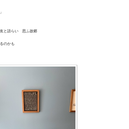
」
友と語らい 思ふ故郷
めるのかも