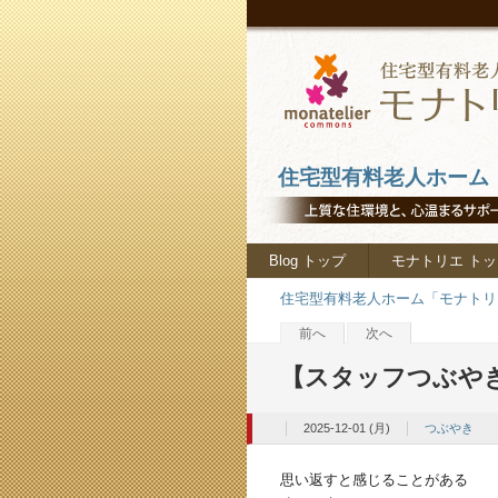
住宅型有料老人ホーム「
Blog トップ
モナトリエ トッ
住宅型有料老人ホーム「モナトリエ
前へ
次へ
【スタッフつぶや
2025-12-01 (月)
つぶやき
思い返すと感じることがある