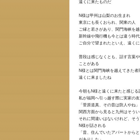
遠くに来たものだ
N様は甲州は山梨のお生まれ
東京にも長くおられ、関東の人
ご縁と若さがあり、関門海峡を越
新幹線や飛行機も今とは違う時代
ご自分で望まれたといえ、遠くに
普段は感じなくとも、話す言葉や
ことがある
N様とは関門海峡を越えてきた者
遠くに来ましたね
今朝もN様と遠くに来たと感じる
私が福岡へ引っ越す際に実家の友
「菅原道真、その昔は防人やね」
関西方面から見ると九州はそうい
それに間違いはないけれど、そう
N様が話される
「昔、住んでいたアパートからと
がありした」